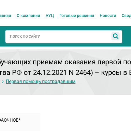
авная
О компании
АУЦ
Готовые решения
Новости
Свед
бучающих приемам оказания первой п
а РФ от 24.12.2021 N 2464)
– курсы в 
Первая помощь пострадавшим
ЗАОЧНОЕ*