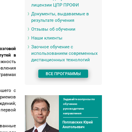
лицензии ЦПР ПРОФИ
Документы, выдаваемые в
результате обучения
Отзывы об обучении
Наши клиенты
Заочное обучение с
озговой
использованием современных
путей в
дистанционных технологий
ожность
овления
ВСЕ ПРОГРАММЫ
травмах
вшего с
приемов
Задавайте вопросы по
ждений;
обучению
руководителю
 первой
направления
Поплавских Юрий
ованные
Анатольевич