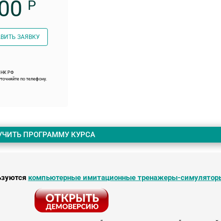
00
Р
ВИТЬ ЗАЯВКУ
9 НК РФ
точняйте по телефону.
УЧИТЬ ПРОГРАММУ КУРСА
ьзуются
компьютерные имитационные тренажеры-симулятор