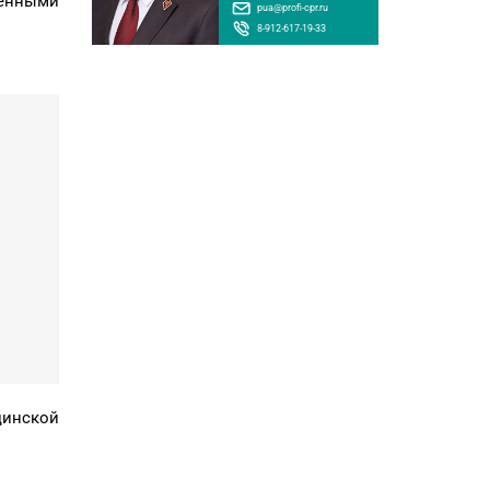
венными
pua@profi-cpr.ru
8-912-617-19-33
цинской