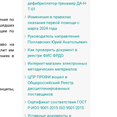
дефибриллятор-тренажер ДА-Н-
Т-01
Изменения в правилах
ение по
оказания первой помощи с
ошедших
марта 2024 года
ации по
Руководитель направления:
Поплавских Юрий Анатольевич
раво на
Как проверить документ в
олит им
реестре ФИС ФРДО
ениях в
Интернет-магазин электронных
методических материалов
ЦПР ПРОФИ вошел в
Общероссийский Реестр
дисциплинированных
инципы,
поставщиков
Сертификат соответствия ГОСТ
Р ИСО 9001-2015 ISO 9001-2015
Уставные документы и