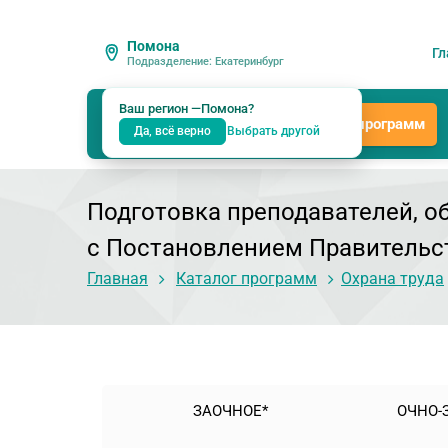
Помона
Гл
Подразделение: Екатеринбург
Ваш регион —
Помона
?
Каталог программ
Да, всё верно
Выбрать другой
Подготовка преподавателей, о
с Постановлением Правительств
Главная
Каталог программ
Охрана труда
ЗАОЧНОЕ*
ОЧНО-