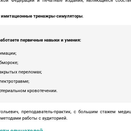
ской Федерации и печатные издания, являющиеся собст
е имитационные тренажры-симуляторы
.
аботаете первичные навыки и умения:
имации;
бмороке;
акрытых переломах;
лектротравме;
териальном кровотечении.
льевич, преподаватель-практик, с большим стажем меди
методами работы с аудиторией.