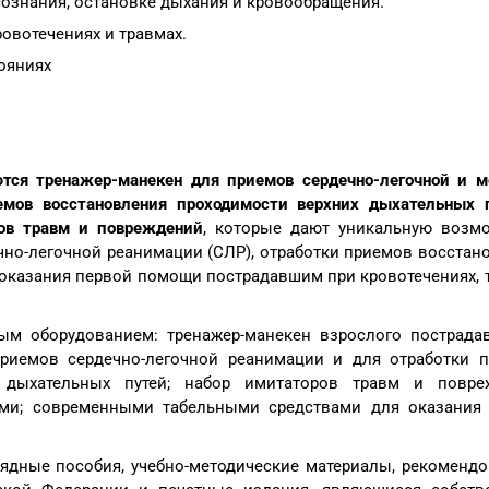
сознания, остановке дыхания и кровообращения.
овотечениях и травмах.
ояниях
тся тренажер-манекен для приемов сердечно-легочной и м
емов восстановления проходимости верхних дыхательных 
ов травм и повреждений
, которые дают уникальную возм
чно-легочной реанимации (СЛР), отработки приемов восстан
 оказания первой помощи пострадавшим при кровотечениях, 
м оборудованием: тренажер-манекен взрослого пострада
риемов сердечно-легочной реанимации и для отработки 
 дыхательных путей; набор имитаторов травм и повре
ми; современными табельными средствами для оказания
лядные пособия, учебно-методические материалы, рекоменд