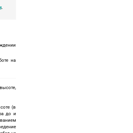
я
.
рждении
боте на
высоте,
соте (в
ра до и
ованием
едение