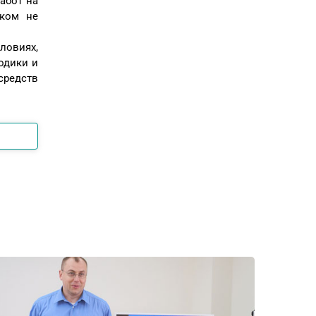
абот на
иком не
ловиях,
одики и
средств