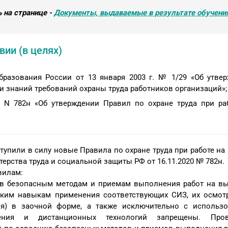
 на странице -
Документы, выдаваемые в результате обучени
ии (в целях)
разования России от 13 января 2003 г. № 1/29 «Об утве
ки знаний требований охраны труда работников организаций»;
0 N 782н «Об утверждении Правил по охране труда при ра
ступили в силу новые Правила по охране труда при работе на 
ерства труда и социальной защиты РФ от 16.11.2020 № 782н.
вилам:
ов безопасным методам и приемам выполнения работ на вы
ским навыкам применения соответствующих СИЗ, их осмот
я) в заочной форме, а также исключительно с использ
чения и дистанционных технологий запрещены. Пров