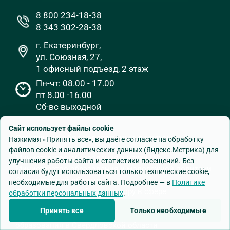
8 800 234-18-38
8 343 302-28-38
г. Екатеринбург,
ул. Союзная, 27,
1 офисный подъезд, 2 этаж
Пн-чт: 08.00 - 17.00
пт 8.00 -16.00
Сб-вс выходной
Сайт использует файлы cookie
Ссылки на образовательные ресурсы
Нажимая «Принять все», вы даёте согласие на обработку
файлов cookie и аналитических данных (Яндекс.Метрика) для
Министерство образования и науки РФ
улучшения работы сайта и статистики посещений. Без
Министерство образования и молодежной политики
согласия будут использоваться только технические cookie,
Свердловской области
необходимые для работы сайта. Подробнее — в
Политике
Федеральная служба по надзору в сфере
обработки персональных данных
.
образования
Принять все
Только необходимые
Информационная поддержка оценки качества
образования в Свердловской области