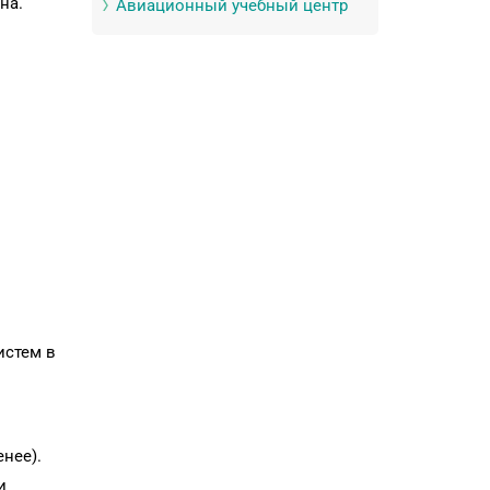
на.
Авиационный учебный центр
истем в
нее).
и