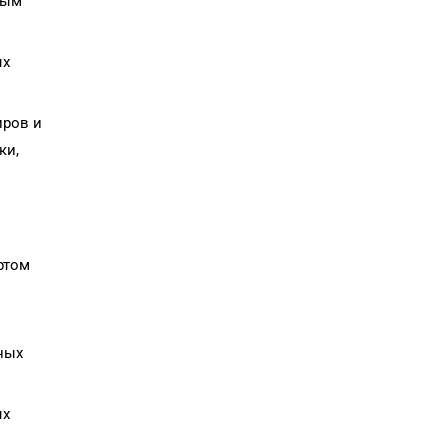
ным
ых
иров и
ки,
ртом
сных
ых