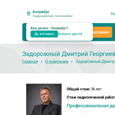
Колумбус
Гл
Подразделение: Екатеринбург
Ваш регион —
Колумбус
?
Каталог программ
Да, всё верно
Выбрать другой
Задорожный Дмитрий Георгие
Главная
О компании
Задорожный Дмитри
Общий стаж:
36 лет
Стаж педагогической работ
Профессиональная де