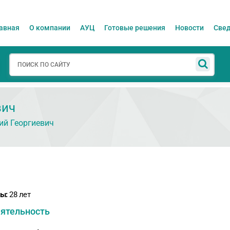
авная
О компании
АУЦ
Готовые решения
Новости
Свед
вич
й Георгиевич
ы:
28 лет
ятельность