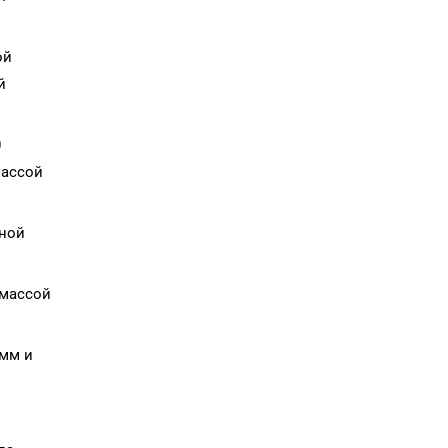
ой
й
0
массой
тной
 массой
амм и