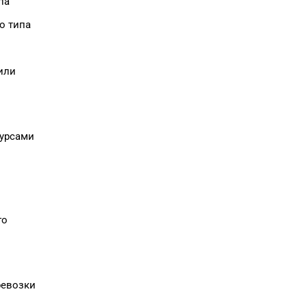
па
о типа
или
сурсами
го
ревозки