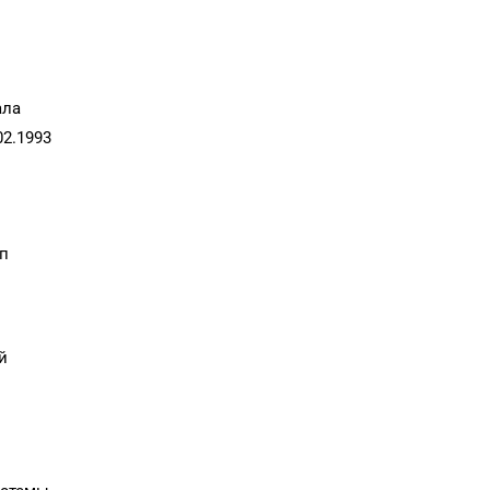
ала
02.1993
п
й