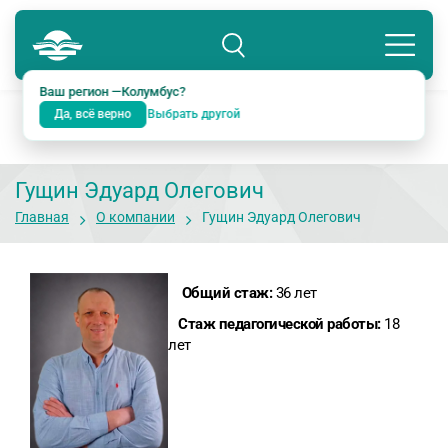
Колумбус
8 800 234-18-38
Подразделение: Екатеринбург
Ваш регион —
Колумбус
?
Да, всё верно
Выбрать другой
Гущин Эдуард Олегович
Главная
О компании
Гущин Эдуард Олегович
Общий стаж:
36 лет
Стаж педагогической работы:
18
лет