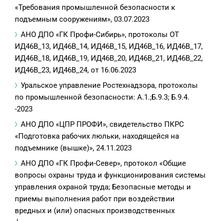
«Требования промышленной безопасности к
подъемным сооружениям», 03.07.2023
АНО ДПО «ГК Профи-Сибирь», протоколы ОТ
ИД46В_13, ИД46В_14, ИД46В_15, ИД46В_16, ИД46В_17,
ИД46В_18, ИД46В_19, ИД46В_20, ИД46В_21, ИД46В_22,
ИД46В_23, ИД46В_24, от 16.06.2023
Уральское управление Ростехнадзора, протоколы
по промышленной безопасности: А.1.;Б.9.3; Б.9.4.
-2023
АНО ДПО «ЦПР ПРОФИ», свидетельство ПКРС
«Подготовка рабочих люльки, находящейся на
подъемнике (вышке)», 24.11.2023
АНО ДПО «ГК Профи-Север», протокол «Общие
вопросы охраны труда и функционирования системы
управления охраной труда; Безопасные методы и
приемы выполнения работ при воздействии
вредных и (или) опасных производственных