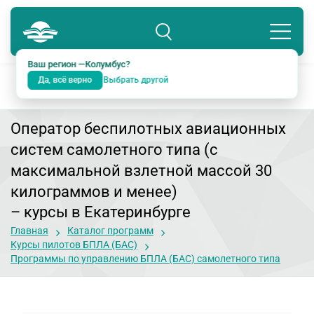
Колумбус
8 800 234-18-38
Подразделение: Екатеринбург
Ваш регион —
Колумбус
?
Да, всё верно
Выбрать другой
Оператор беспилотных авиационных
систем самолетного типа (с
максимальной взлетной массой 30
килограммов и менее)
– курсы в Екатеринбурге
Главная
Каталог программ
Курсы пилотов БПЛА (БАС)
Программы по управлению БПЛА (БАС) самолетного типа