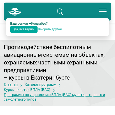
Колумбус
8 800 234-18-38
Подразделение: Екатеринбург
Ваш регион —
Колумбус
?
Да, всё верно
Выбрать другой
Противодействие беспилотным
авиационным системам на объектах,
охраняемых частными охранными
предприятиями
– курсы в Екатеринбурге
Главная
Каталог программ
Курсы пилотов БПЛА (БАС)
Программы по управлению БПЛА (БАС) мультироторного и
самолетного типов