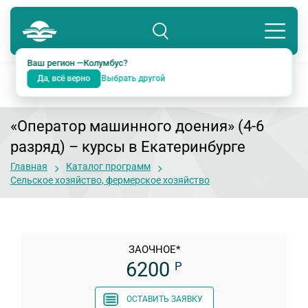
Колумбус
8 800 234-18-38
Подразделение: Екатеринбург
Ваш регион —
Колумбус
?
Да, всё верно
Выбрать другой
«Оператор машинного доения» (4-6
разряд)
– курсы в Екатеринбурге
Главная
Каталог программ
Сельское хозяйство, фермерское хозяйство
ЗАОЧНОЕ*
6200
Р
ОСТАВИТЬ ЗАЯВКУ