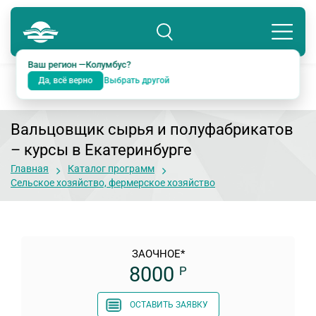
Колумбус
8 800 234-18-38
Подразделение: Екатеринбург
Ваш регион —
Колумбус
?
Да, всё верно
Выбрать другой
Вальцовщик сырья и полуфабрикатов
– курсы в Екатеринбурге
Главная
Каталог программ
Сельское хозяйство, фермерское хозяйство
ЗАОЧНОЕ*
8000
Р
ОСТАВИТЬ ЗАЯВКУ