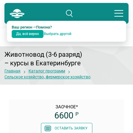
Помона
8 800 234-18-38
Подразделение: Екатеринбург
Ваш регион —
Помона
?
Да, всё верно
Выбрать другой
Животновод (3-6 разряд)
– курсы в Екатеринбурге
Главная
Каталог программ
Сельское хозяйство, фермерское хозяйство
ЗАОЧНОЕ*
6600
Р
ОСТАВИТЬ ЗАЯВКУ