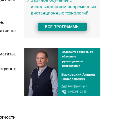
Заочное обучение с
использованием современных
дистанционных технологий
е.
ВСЕ ПРОГРАММЫ
атие на
Задавайте вопросы по
матиты,
обучению
руководителю
направления
тричь);
Барковский Андрей
Вячеславович
baav@profi-cpr.ru
8-912-031-21-59
ртности