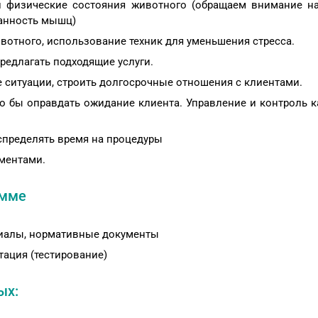
 физические состояния животного (обращаем внимание н
ванность мышц)
отного, использование техник для уменьшения стресса.
редлагать подходящие услуги.
ситуации, строить долгосрочные отношения с клиентами.
то бы оправдать ожидание клиента. Управление и контроль к
спределять время на процедуры
ументами.
амме
иалы, нормативные документы
тация (тестирование)
ых: