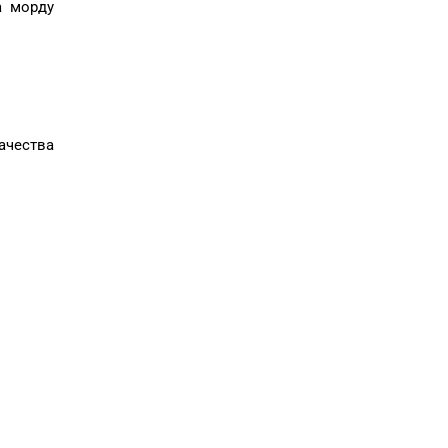
а морду
ачества