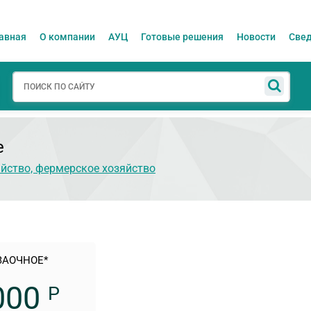
авная
О компании
АУЦ
Готовые решения
Новости
Свед
е
яйство, фермерское хозяйство
ЗАОЧНОЕ*
000
Р