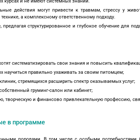
х курсах и не имеют системных знаний.
ьные действия могут привести к травмам, стрессу у живо
 технике, а комплексному ответственному подходу.
, предлагая структурированное и глубокое обучение для под
хотят систематизировать свои знания и повысить квалифика
 научиться правильно ухаживать за своим питомцем;
клиник, стремящихся расширить спектр оказываемых услуг;
обственный груминг-салон или кабинет;
ую, творческую и финансово привлекательную профессию, св
ые в программе
ичными породами. В том числе с особыми потребностями 