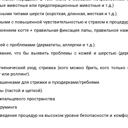
ые животные или предоперационные животные и т.д.)
ными типами шерсти (короткая, длинная, жесткая и т.д.).
тными с повышенной чувствительностью и страхом к процедур
троением когтя + правильная фиксация лапы, правильное наж
й с проблемами (дерматиты, аллергии и т.д.).
ание, что бы выявить проблемы с кожей и шерстью (дер
иенический уход; стрижка (кого можно брить, кого только с
 или роллинг).
ашинками для стрижки и пуходерками/гребнями.
ы (пастой и щеткой).
жпальцевого пространства
груминга
ведение процедур на высоком уровне безопасности и комфо