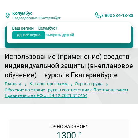
Колумбус
8 800 234-18-38
Подразделение: Екатеринбург
Ваш регион —
Колумбус
?
Да, всё верно
Выбрать другой
Использование (применение) средств
индивидуальной защиты (внеплановое
обучение)
– курсы в Екатеринбурге
Главная
Каталог программ
Охрана труда
Обучение по охране труда в соответствии с Постановлением
Правительства РФ от 24.12.2021 № 2464
ОЧНО-ЗАОЧНОЕ*
1300
Р