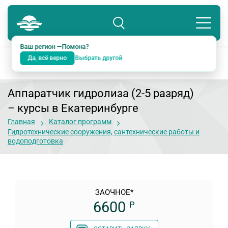
Помона
8 800 234-18-38
Подразделение: Екатеринбург
Ваш регион —
Помона
?
Да, всё верно
Выбрать другой
Аппаратчик гидролиза (2-5 разряд)
– курсы в Екатеринбурге
Главная
Каталог программ
Гидротехнические сооружения, сантехнические работы и
водоподготовка
ЗАОЧНОЕ*
6600
Р