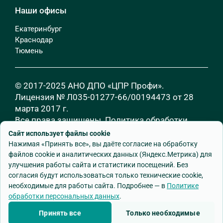
Наши офисы
Екатеринбург
Краснодар
Тюмень
© 2017-2025 АНО ДПО «ЦПР Профи».
Лицензия № Л035-01277-66/00194473 от 28
марта 2017 г.
Все права защищены.
Политика обработки
персональных данных
Сайт использует файлы cookie
Нажимая «Принять все», вы даёте согласие на обработку
файлов cookie и аналитических данных (Яндекс.Метрика) для
улучшения работы сайта и статистики посещений. Без
согласия будут использоваться только технические cookie,
необходимые для работы сайта. Подробнее — в
Политике
обработки персональных данных
.
Разработка сайта
—
Godman.ru
Принять все
Только необходимые