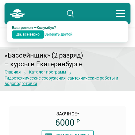
Колумбус
8 800 234-18-38
Подразделение: Екатеринбург
Ваш регион —
Колумбус
?
Да, всё верно
Выбрать другой
«Бассейнщик» (2 разряд)
– курсы в Екатеринбурге
Главная
Каталог программ
Гидротехнические сооружения, сантехнические работы и
водоподготовка
ЗАОЧНОЕ*
6000
Р