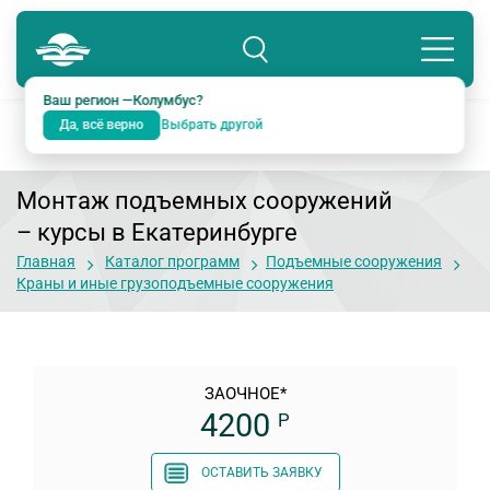
Колумбус
8 800 234-18-38
Подразделение: Екатеринбург
Ваш регион —
Колумбус
?
Да, всё верно
Выбрать другой
Монтаж подъемных сооружений
– курсы в Екатеринбурге
Главная
Каталог программ
Подъемные сооружения
Краны и иные грузоподъемные сооружения
ЗАОЧНОЕ*
4200
Р
ОСТАВИТЬ ЗАЯВКУ