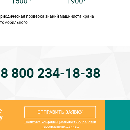
1900
1500
риодическая проверка знаний машиниста крана
Техничес
втомобильного
машин
8 800 234-18-38
е
ОТПРАВИТЬ ЗАЯВКУ
у
Политика конфиденциальности обработки
персональных данных