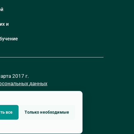
ой
их и
бучение
рта 2017 г.
ерсональных данных
ть все
Только необходимые