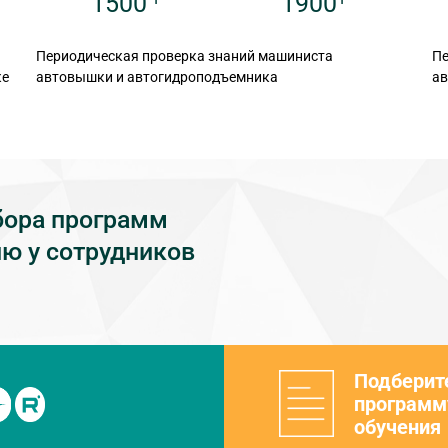
1900
1500
Периодическая проверка знаний машиниста
Пе
ке
автовышки и автогидроподъемника
а
бора программ
ю у сотрудников
Подберит
программ
обучения