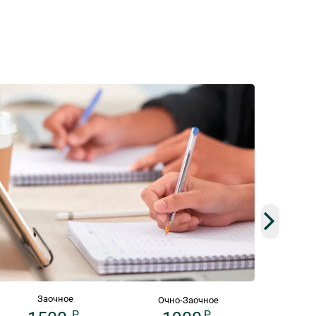
Заочное
Очно-Заочное
P
P