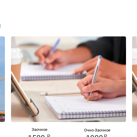
я
Заочное
Очно-Заочное
P
P