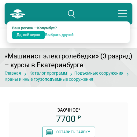
Колумбус
8 800 234-18-38
Подразделение: Екатеринбург
Ваш регион —
Колумбус
?
Да, всё верно
Выбрать другой
«Машинист электролебедки» (3 разряд)
– курсы в Екатеринбурге
Главная
Каталог программ
Подъемные сооружения
Краны и иные грузоподъемные сооружения
ЗАОЧНОЕ*
7700
Р
ОСТАВИТЬ ЗАЯВКУ