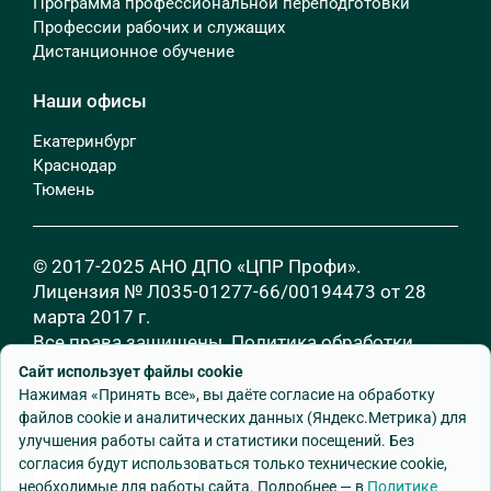
Программа профессиональной переподготовки
Профессии рабочих и служащих
Дистанционное обучение
Наши офисы
Екатеринбург
Краснодар
Тюмень
© 2017-2025 АНО ДПО «ЦПР Профи».
Лицензия № Л035-01277-66/00194473 от 28
марта 2017 г.
Все права защищены.
Политика обработки
персональных данных
Сайт использует файлы cookie
Нажимая «Принять все», вы даёте согласие на обработку
файлов cookie и аналитических данных (Яндекс.Метрика) для
улучшения работы сайта и статистики посещений. Без
согласия будут использоваться только технические cookie,
необходимые для работы сайта. Подробнее — в
Политике