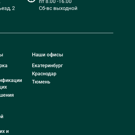
,
пт 8.00 -16.00
езд, 2
Сб-вс выходной
мы
Наши офисы
рка
Екатеринбург
Краснодар
ификации
Тюмень
щих
шения
ой
их и