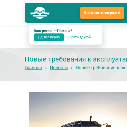
Каталог программ
Помона
Гл
Подразделение: Екатеринбург
Ваш регион —
Помона
?
Да, всё верно
Выбрать другой
Новые требования к эксплуат
Главная
Новости
Новые требования к э