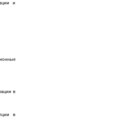
ации и
ионные
рации в
пции в