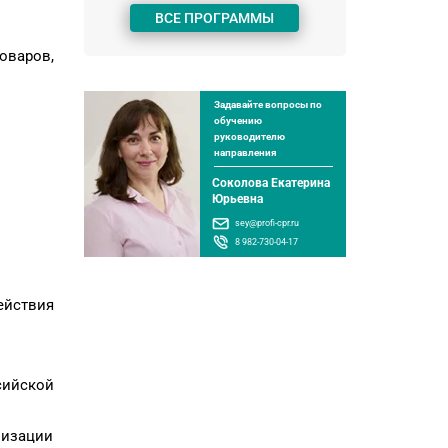
ВСЕ ПРОГРАММЫ
оваров,
Задавайте вопросы по
обучению
руководителю
направления
Соколова Екатерина
Юрьевна
sey@profi-cpr.ru
8 982-730-04-17
ействия
ийской
лизации