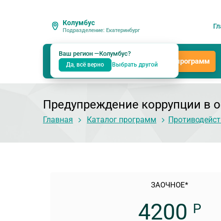
Колумбус
Гл
Подразделение: Екатеринбург
Ваш регион —
Колумбус
?
Каталог программ
Да, всё верно
Выбрать другой
Предупреждение коррупции в о
Главная
Каталог программ
Противодейст
ЗАОЧНОЕ*
4200
Р