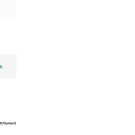
я
.
ельных