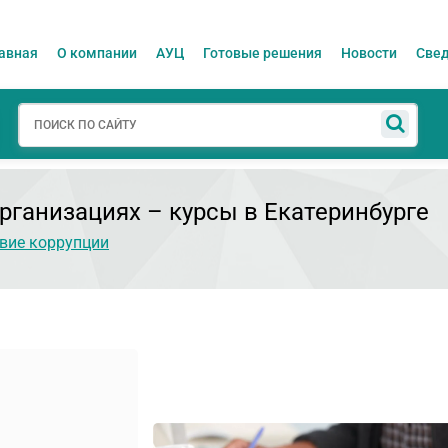
авная
О компании
АУЦ
Готовые решения
Новости
Свед
рганизациях
– курсы в Екатеринбурге
вие коррупции