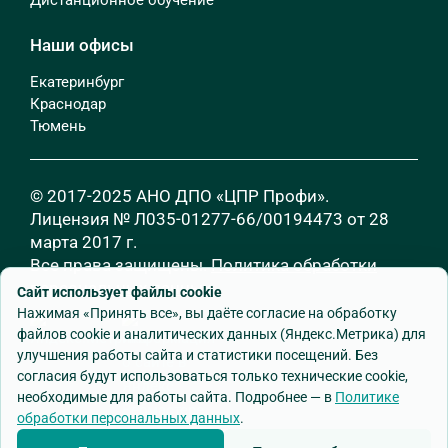
Наши офисы
Екатеринбург
Краснодар
Тюмень
© 2017-2025 АНО ДПО «ЦПР Профи».
Лицензия № Л035-01277-66/00194473 от 28
марта 2017 г.
Все права защищены.
Политика обработки
персональных данных
Сайт использует файлы cookie
Нажимая «Принять все», вы даёте согласие на обработку
файлов cookie и аналитических данных (Яндекс.Метрика) для
улучшения работы сайта и статистики посещений. Без
согласия будут использоваться только технические cookie,
необходимые для работы сайта. Подробнее — в
Политике
обработки персональных данных
.
Разработка сайта
—
Godman.ru