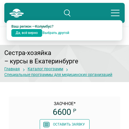
Колумбус
8 800 234-18-38
Подразделение: Екатеринбург
Ваш регион —
Колумбус
?
Да, всё верно
Выбрать другой
Сестра-хозяйка
– курсы в Екатеринбурге
Главная
Каталог программ
Специальные программы для медицинских организаций
ЗАОЧНОЕ*
6600
Р
ОСТАВИТЬ ЗАЯВКУ