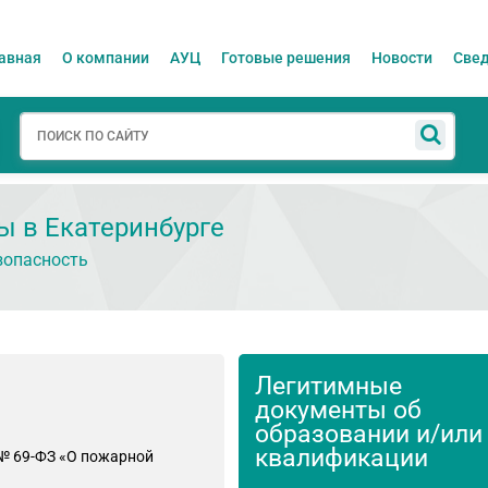
авная
О компании
АУЦ
Готовые решения
Новости
Свед
ы в Екатеринбурге
зопасность
Легитимные
документы об
образовании и/или
квалификации
 № 69-ФЗ «О пожарной