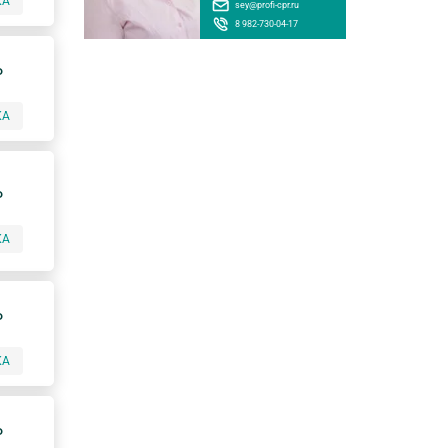
КА
sey@profi-cpr.ru
8 982-730-04-17
P
КА
P
КА
P
КА
P