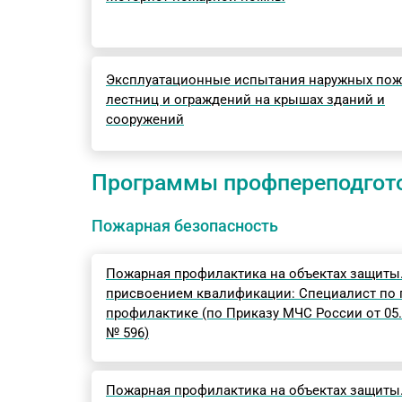
Эксплуатационные испытания наружных по
лестниц и ограждений на крышах зданий и
сооружений
Программы профпереподгот
Пожарная безопасность
Пожарная профилактика на объектах защиты.
присвоением квалификации: Специалист по
профилактике (по Приказу МЧС России от 05.
№ 596)
Пожарная профилактика на объектах защиты.