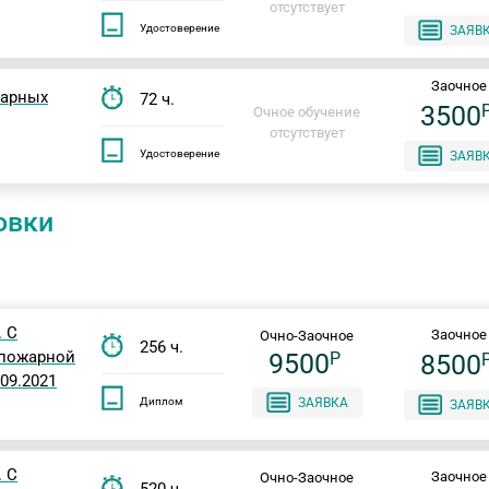
отсутствует
Удостоверение
ЗАЯВ
Заочное
жарных
72 ч.
3500
Очное обучение
отсутствует
Удостоверение
ЗАЯВ
овки
 С
Заочное
Очно-Заочное
256 ч.
 пожарной
9500
P
8500
09.2021
Диплом
ЗАЯВКА
ЗАЯВ
 С
Заочное
Очно-Заочное