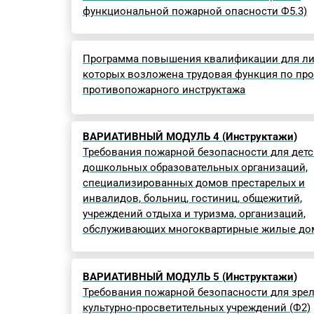
функциональной пожарной опасности Ф5.3)
Программа повышения квалификации для ли
которых возложена трудовая функция по пр
противопожарного инструктажа
ВАРИАТИВНЫЙ МОДУЛЬ 4 (Инструктажи)
Требования пожарной безопасности для детс
дошкольных образовательных организаций,
специализированных домов престарелых и
инвалидов, больниц, гостиниц, общежитий,
учреждений отдыха и туризма, организаций,
обслуживающих многоквартирные жилые дом
ВАРИАТИВНЫЙ МОДУЛЬ 5 (Инструктажи)
Требования пожарной безопасности для зре
культурно-просветительных учреждений (Ф2)