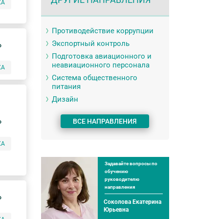
КА
Противодействие коррупции
Экспортный контроль
P
Подготовка авиационного и
неавиационного персонала
КА
Система общественного
питания
Дизайн
ВСЕ НАПРАВЛЕНИЯ
P
КА
Задавайте вопросы по
обучению
руководителю
направления
P
Соколова Екатерина
Юрьевна