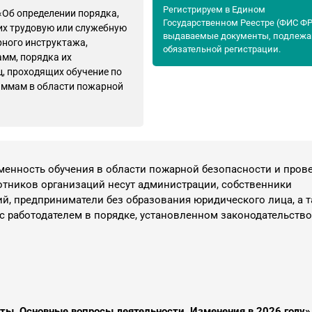
Регистрируем в Едином
«Об определении порядка,
Государственном Реестре (ФИС Ф
их трудовую или служебную
выдаваемые документы, подлеж
ного инструктажа,
обязательной регистрации.
мм, порядка их
ц, проходящих обучение по
ммам в области пожарной
менность обучения в области пожарной безопасности и пров
отников организаций несут администрации, собственники
й, предприниматели без образования юридического лица, а 
с работодателем в порядке, установленном законодательств
ы. Основные вопросы деятельности. Изменения в 2026 году»