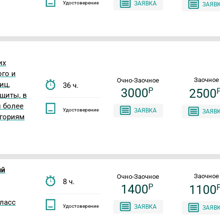
Удостоверение
ЗАЯВКА
ЗАЯВ
их
го и
Заочное
Очно-Заочное
иц,
36 ч.
3000
P
2500
щиты, в
и более
Удостоверение
ЗАЯВКА
ЗАЯВ
егориям
ый
Заочное
Очно-Заочное
8 ч.
1400
P
1100
ласс
Удостоверение
ЗАЯВКА
ЗАЯВ