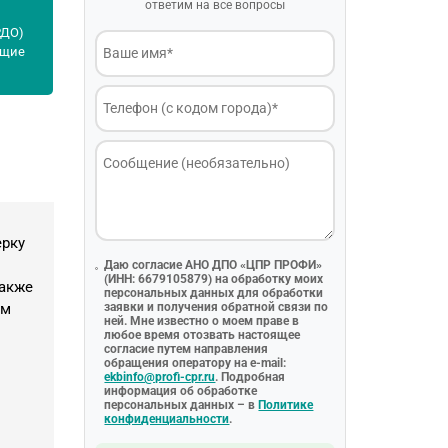
ответим на все вопросы
РДО)
ащие
ерку
Даю согласие АНО ДПО «ЦПР ПРОФИ»
(ИНН: 6679105879) на обработку моих
также
персональных данных для обработки
ом
заявки и получения обратной связи по
ней. Мне известно о моем праве в
любое время отозвать настоящее
согласие путем направления
обращения оператору на e-mail:
ekbinfo@profi-cpr.ru
. Подробная
информация об обработке
персональных данных – в
Политике
конфиденциальности
.
.