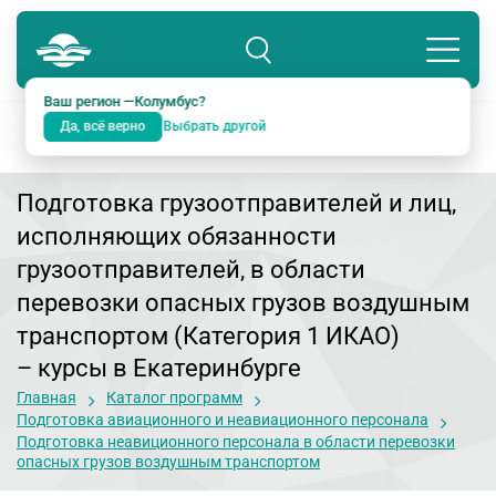
Колумбус
8 800 234-18-38
Подразделение: Екатеринбург
Ваш регион —
Колумбус
?
Да, всё верно
Выбрать другой
Подготовка грузоотправителей и лиц,
исполняющих обязанности
грузоотправителей, в области
перевозки опасных грузов воздушным
транспортом (Категория 1 ИКАО)
– курсы в Екатеринбурге
Главная
Каталог программ
Подготовка авиационного и неавиационного персонала
Подготовка неавиционного персонала в области перевозки
опасных грузов воздушным транспортом