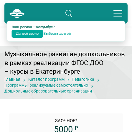
Колумбус
8 800 234-18-38
Подразделение: Екатеринбург
Ваш регион —
Колумбус
?
Да, всё верно
Выбрать другой
Музыкальное развитие дошкольников
в рамках реализации ФГОС ДОО
– курсы в Екатеринбурге
Главная
Каталог программ
Педагогика
Программы, реализуемые самостоятельно
Дошкольные образовательные организации
ЗАОЧНОЕ*
5000
Р