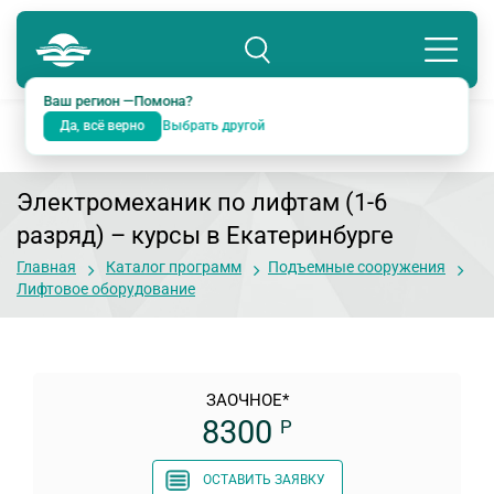
Помона
8 800 234-18-38
Подразделение: Екатеринбург
Ваш регион —
Помона
?
Да, всё верно
Выбрать другой
Электромеханик по лифтам (1-6
разряд)
– курсы в Екатеринбурге
Главная
Каталог программ
Подъемные сооружения
Лифтовое оборудование
ЗАОЧНОЕ*
8300
Р
ОСТАВИТЬ ЗАЯВКУ