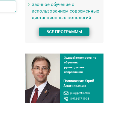
Заочное обучение с
использованием современных
дистанционных технологий
ВСЕ ПРОГРАММЫ
Задавайте вопросы по
обучению
руководителю
направления
Поплавских Юрий
Анатольевич
pua@profi-cpr.ru
8-912-617-19-33