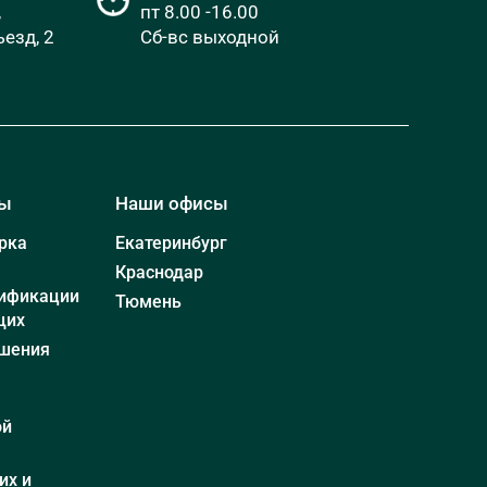
,
пт 8.00 -16.00
езд, 2
Сб-вс выходной
мы
Наши офисы
рка
Екатеринбург
Краснодар
ификации
Тюмень
щих
шения
ой
их и