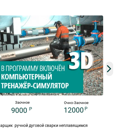
Заочное
Очно-Заочное
12000
P
9000
P
арщик ручной дуговой сварки неплавящимся
Газосвар