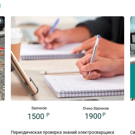
я
Заочное
Очно-Заочное
1900
P
1500
P
Периодическая проверка знаний электросварщика
Св