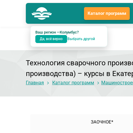
Каталог программ
Колумбус
Гл
Подразделение: Екатеринбург
Ваш регион —
Колумбус
?
Да, всё верно
Выбрать другой
Технология сварочного произв
производства)
– курсы в Екате
Главная
Каталог программ
Машиностроен
ЗАОЧНОЕ*