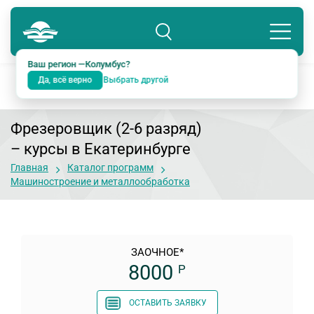
Колумбус
8 800 234-18-38
Подразделение: Екатеринбург
Ваш регион —
Колумбус
?
Да, всё верно
Выбрать другой
Фрезеровщик (2-6 разряд)
– курсы в Екатеринбурге
Главная
Каталог программ
Машиностроение и металлообработка
ЗАОЧНОЕ*
8000
Р
ОСТАВИТЬ ЗАЯВКУ