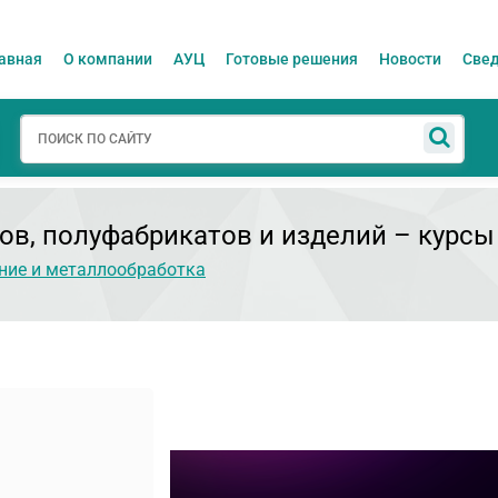
авная
О компании
АУЦ
Готовые решения
Новости
Свед
ов, полуфабрикатов и изделий
– курсы
ие и металлообработка