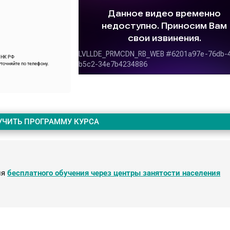
9 НК РФ
точняйте по телефону.
УЧИТЬ ПРОГРАММУ КУРСА
ля
бесплатного обучения через центры занятости населения