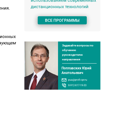
использованием современных
дистанционных технологий
ения.
ВСЕ ПРОГРАММЫ
ционных
вующем
Задавайте вопросы по
обучению
руководителю
направления
Поплавских Юрий
Анатольевич
pua@profi-cpr.ru
8-912-617-19-33