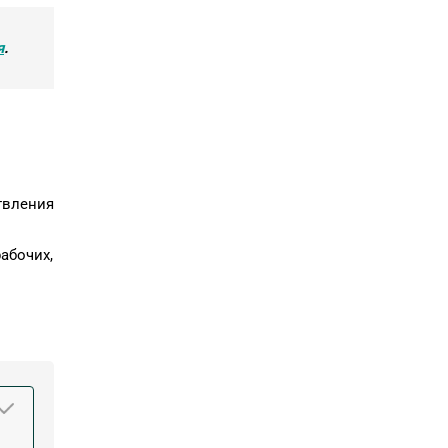
я
.
твления
абочих,