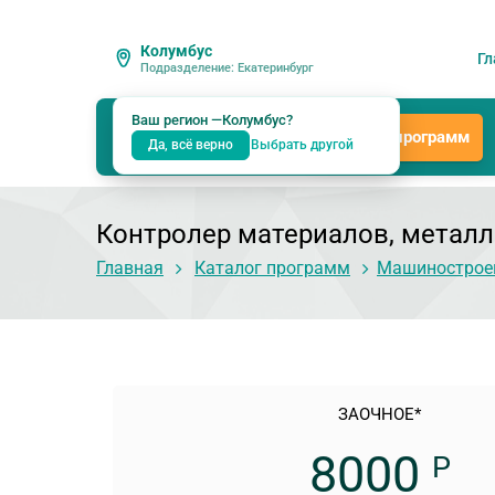
Колумбус
Гл
Подразделение: Екатеринбург
Ваш регион —
Колумбус
?
Каталог программ
Да, всё верно
Выбрать другой
Контролер материалов, металл
Главная
Каталог программ
Машиностроен
ЗАОЧНОЕ*
8000
Р