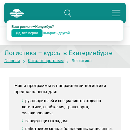
Колумбус
8 800 234-18-38
Подразделение: Екатеринбург
Ваш регион —
Колумбус
?
Да, всё верно
Выбрать другой
Логистика – курсы в Екатеринбурге
Главная
Каталог программ
Логистика
Наши программы в направлении логистики
предназначены для:
руководителей и специалистов отделов
логистики, снабжения, транспорта,
складирования;
заведующих складом;
работников склада (кладовщик, кастелянша,