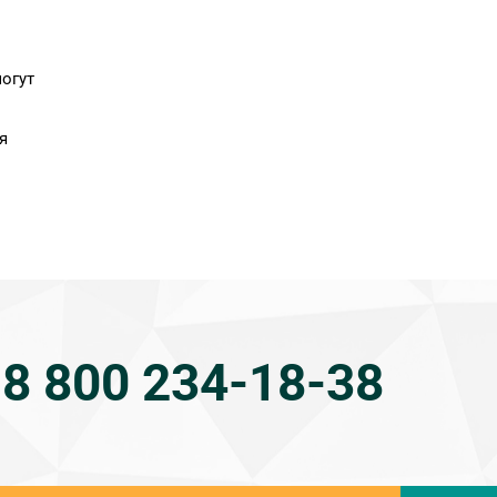
огут
я
о
8 800 234-18-38