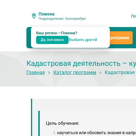
Помона
Гл
Подразделение: Екатеринбург
Ваш регион —
Помона
?
Каталог программ
Да, всё верно
Выбрать другой
Кадастровая деятельность – к
Главная
Каталог программ
Кадастровая 
Цель обучения:
научиться или обновить знания в нап