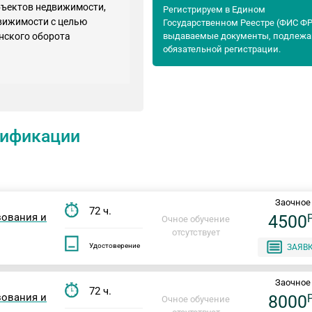
бъектов недвижимости,
Регистрируем в Едином
движимости с целью
Государственном Реестре (ФИС Ф
нского оборота
выдаваемые документы, подлеж
обязательной регистрации.
ификации
Заочное
72 ч.
зования и
4500
Очное обучение
отсутствует
Удостоверение
ЗАЯВ
Заочное
72 ч.
зования и
8000
Очное обучение