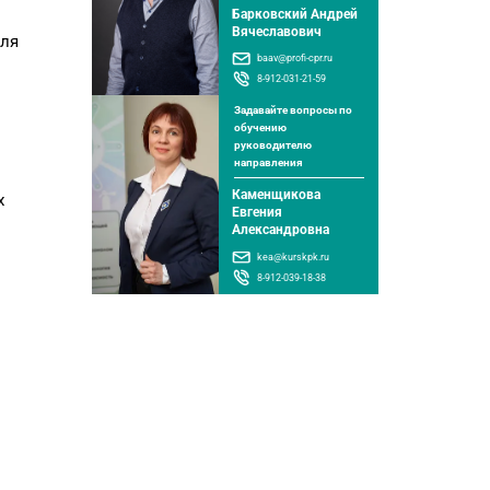
Барковский Андрей
Вячеславович
для
baav@profi-cpr.ru
8-912-031-21-59
Задавайте вопросы по
обучению
руководителю
направления
Каменщикова
х
Евгения
Александровна
kea@kurskpk.ru
8-912-039-18-38