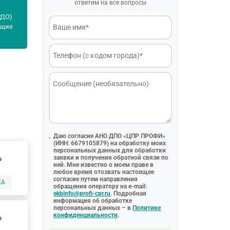
ответим на все вопросы
РДО)
ащие
Даю согласие АНО ДПО «ЦПР ПРОФИ»
(ИНН: 6679105879) на обработку моих
персональных данных для обработки
заявки и получения обратной связи по
P
ней. Мне известно о моем праве в
любое время отозвать настоящее
согласие путем направления
КА
обращения оператору на e-mail:
ekbinfo@profi-cpr.ru
. Подробная
информация об обработке
персональных данных – в
Политике
конфиденциальности
.
P