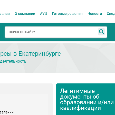
авная
О компании
АУЦ
Готовые решения
Новости
Свед
урсы в Екатеринбурге
деятельность
Легитимные
документы об
образовании и/или
квалификации
равлении