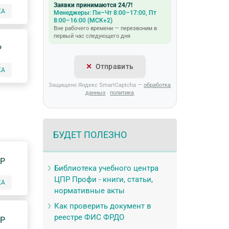
Заявки принимаются 24/7!
КА
Менеджеры: Пн–Чт 8:00–17:00, Пт
8:00–16:00 (МСК+2)
Вне рабочего времени — перезвоним в
первый час следующего дня
P
Отправить
КА
Защищено Яндекс SmartCaptcha —
обработка
данных
·
политика
БУДЕТ ПОЛЕЗНО
0
P
Библиотека учебного центра
ЦПР Профи - книги, статьи,
КА
нормативные акты
Как проверить документ в
реестре ФИС ФРДО
0
P