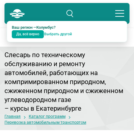
Колумбус
8 800 234-18-38
Подразделение: Екатеринбург
Ваш регион —
Колумбус
?
Да, всё верно
Выбрать другой
Слесарь по техническому
обслуживанию и ремонту
автомобилей, работающих на
компримированном природном,
сжиженном природном и сжиженном
углеводородном газе
– курсы в Екатеринбурге
Главная
Каталог программ
Перевозка автомобильным транспортом