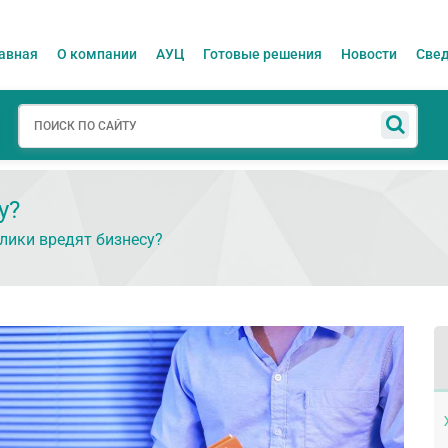
авная
О компании
АУЦ
Готовые решения
Новости
Свед
у?
лики вредят бизнесу?