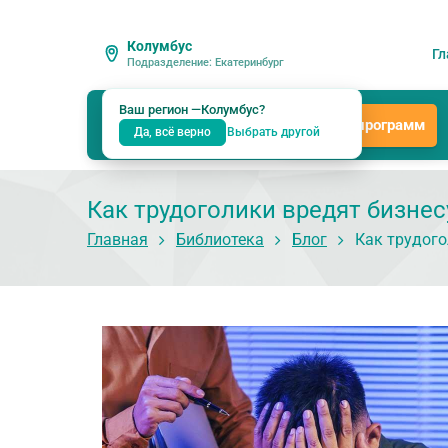
Колумбус
Гл
Подразделение: Екатеринбург
Ваш регион —
Колумбус
?
Каталог программ
Да, всё верно
Выбрать другой
Как трудоголики вредят бизнес
Главная
Библиотека
Блог
Как трудого