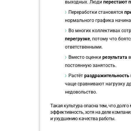
выходных. Люди
перестают п
Переработки становятся
пр
нормального графика начина
Во многих коллективах сот
перегрузке
, потому что боят
ответственными.
Вместо оценки
результата
в
постоянную занятость.
Растёт
раздражительность 
чаще сравнивают нагрузку др
недовольство.
Такая культура опасна тем, что долг
эффективность, хотя на деле компан
и ухудшению качества работы.